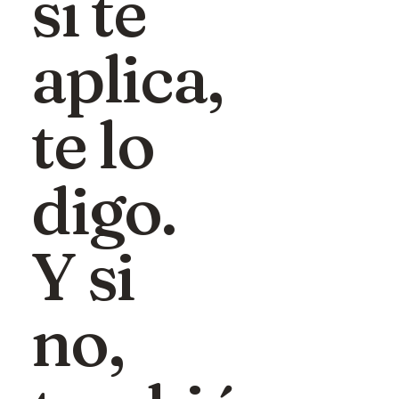
si te
aplica,
te lo
digo.
Y si
no,