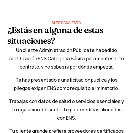
SI TE PASA ESTO
¿Estás
en
alguna
de
estas
situaciones?
Un cliente Administración Pública te ha pedido
certificación ENS Categoría Básica para mantener tu
contrato, y no sabes ni por dónde empezar.
Te has presentado a una licitación pública y los
pliegos exigen ENS como requisito eliminatorio.
Trabajas con datos de salud o servicios esenciales y
la regulación del sector te pide medidas alineadas
con ENS.
Tu cliente grande prefiere proveedores certificados