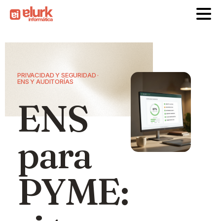
PRIVACIDAD Y SEGURIDAD ·
ENS Y AUDITORÍAS
ENS
para
PYME: