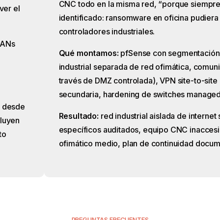
CNC todo en la misma red, “porque siempre 
ver el
identificado: ransomware en oficina pudiera 
controladores industriales.
LANs
Qué montamos:
pfSense con segmentación 
industrial separada de red ofimática, comuni
través de DMZ controlada), VPN site-to-site
secundaria, hardening de switches managed
o desde
Resultado:
red industrial aislada de internet 
cluyen
específicos auditados, equipo CNC inaccesi
to
ofimático medio, plan de continuidad docu
PREGUNTAS FRECUENTES