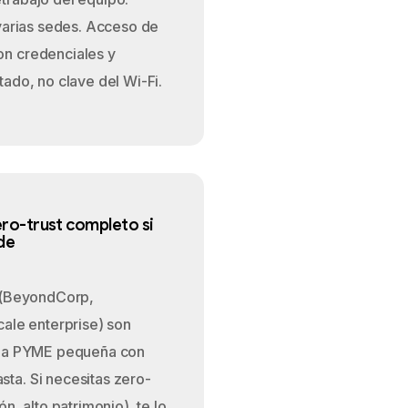
 varias sedes. Acceso de
n credenciales y
tado, no clave del Wi-Fi.
ro-trust completo si
ide
t (BeyondCorp,
cale enterprise) son
una PYME pequeña con
ta. Si necesitas zero-
n, alto patrimonio), te lo