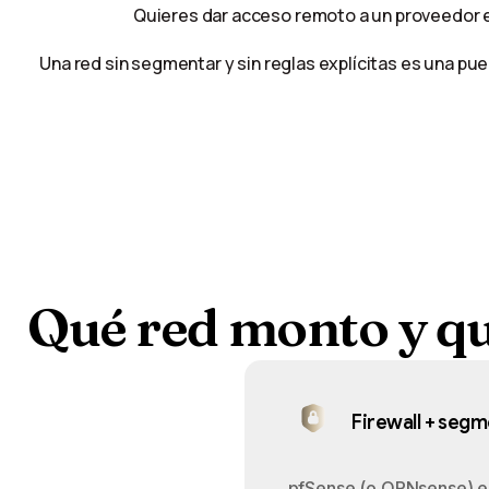
Quieres dar acceso remoto a un proveedor ex
Una red sin segmentar y sin reglas explícitas es una puer
Qué
red
monto
y
q
Firewall + seg
pfSense (o OPNsense) e