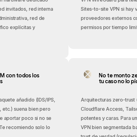
 invitados, red interna
Sites-to-site VPN si hay
dministrativa, red de
proveedores externos co
fico explícitas y
permisos por tiempo limi
M con todos los
No te monto ze
s
tu caso no lo p
aquete añadido (IDS/IPS,
Arquitecturas zero-trus
g, etc.) suena bien pero
Cloudflare Access, Tails
 aportar poco si no se
potentes y caras. Para 
 Te recomiendo solo lo
VPN bien segmentada bas
trust de verdad (regulació