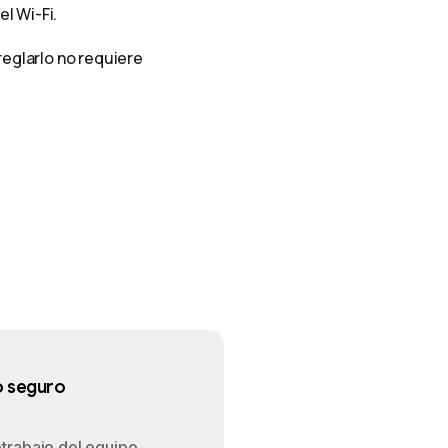
l Wi-Fi.
reglarlo no requiere
 seguro
trabajo del equipo.