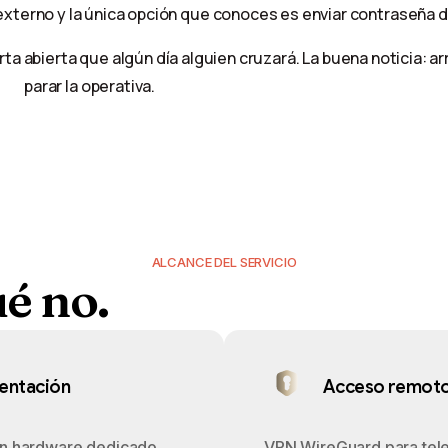
terno y la única opción que conoces es enviar contraseña de
ta abierta que algún día alguien cruzará. La buena noticia: ar
parar la operativa.
ALCANCE DEL SERVICIO
ué
no.
mentación
Acceso remoto
n hardware dedicado
VPN WireGuard para tele