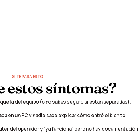
SI TE PASA ESTO
e
estos
síntomas?
 que la del equipo (o no sabes seguro si están separadas).
ada en un PC y nadie sabe explicar cómo entró el bichito.
outer del operador y “ya funciona”, pero no hay documentación