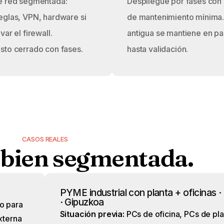
e red segmentada:
Despliegue por fases con
eglas, VPN, hardware si
de mantenimiento mínima
var el firewall.
antigua se mantiene en pa
sto cerrado con fases.
hasta validación.
CASOS REALES
d
bien
segmentada.
PYME industrial con planta + oficinas 
· Gipuzkoa
co para
Situación previa:
PCs de oficina, PCs de pl
xterna