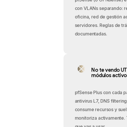
con VLANs separando: red
oficina, red de gestión a
servidores. Reglas de trá
documentadas.
No te vendo UT
módulos activo
pfSense Plus con cada p
antivirus L7, DNS filterin
consume recursos y suele
monitoriza activamente.
que vas a usar.