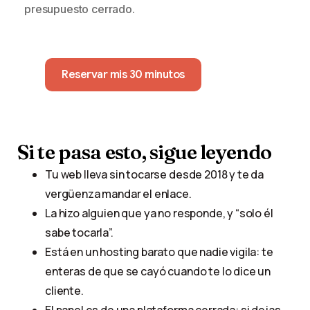
presupuesto cerrado.
Reservar mis 30 minutos
Si
te
pasa
esto,
sigue
leyendo
Tu web lleva sin tocarse desde 2018 y te da
vergüenza mandar el enlace.
La hizo alguien que ya no responde, y “solo él
sabe tocarla”.
Está en un hosting barato que nadie vigila: te
enteras de que se cayó cuando te lo dice un
cliente.