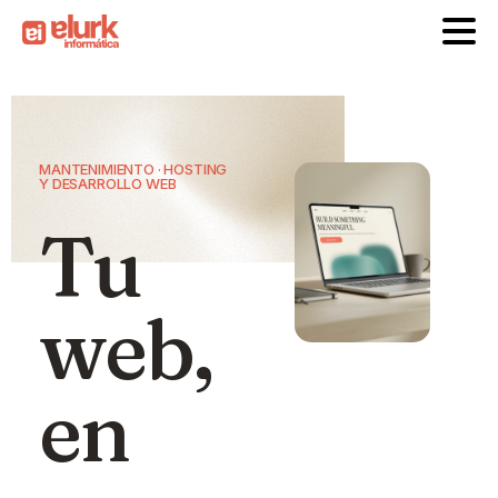
MANTENIMIENTO · HOSTING
Y DESARROLLO WEB
Tu
web,
en