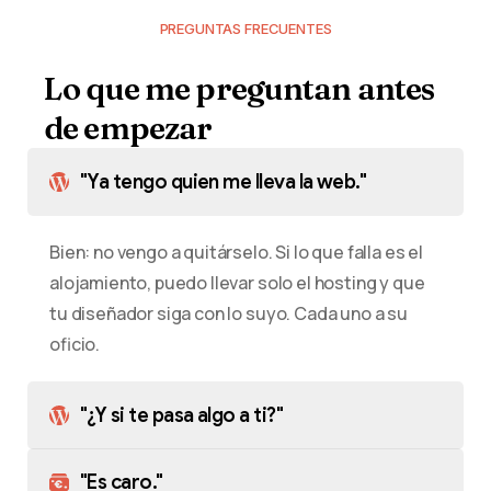
PREGUNTAS FRECUENTES
Lo
que
me
preguntan
antes
de
empezar
"Ya tengo quien me lleva la web."
Bien: no vengo a quitárselo. Si lo que falla es el
alojamiento, puedo llevar solo el hosting y que
tu diseñador siga con lo suyo. Cada uno a su
oficio.
"¿Y si te pasa algo a ti?"
"Es caro."