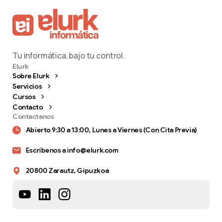
Tu informática, bajo tu control.
Elurk
Sobre Elurk
Servicios
Cursos
Contáctanos
Contacto
Disponible de 9:30 a 15:00, Lunes a Viernes.
Contactanos
Abierto 9:30 a 13:00, Lunes a Viernes (Con Cita Previa)
943 53 18 51
Escríbenos a info@elurk.com
Escríbenos un mensaje
Escríbenos cuando quieras.
20800 Zarautz, Gipuzkoa
688 81 83 83
Respondemos en:
menos de 24h laborales.